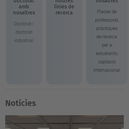
doctorat
nostres
nosaltres
amb
línies de
Places de
nosaltres
recerca
professorat,
Doctorat i
pràctiques
doctorat
de recerca
industrial
per a
estudiants,
captació
internacional
Notícies