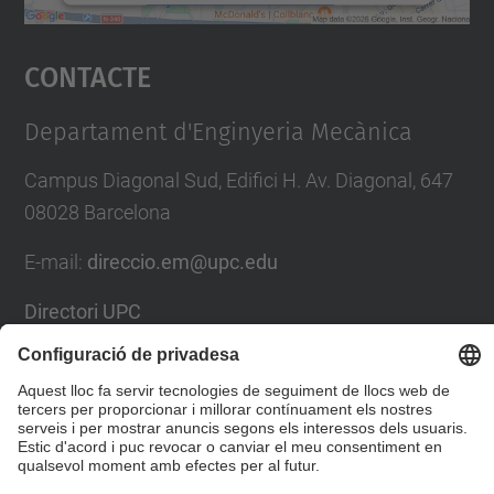
Accepta
Contacte
powered by
Usercentrics Consent
Management Platform
Departament d'Enginyeria Mecànica
Campus Diagonal Sud, Edifici H. Av. Diagonal, 647
08028 Barcelona
E-mail
:
direccio.em@upc.edu
Directori UPC
Formulari de contacte
© UPC