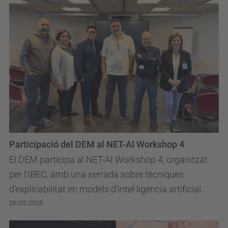
Participació del DEM al NET-AI Workshop 4
El DEM participa al NET-AI Workshop 4, organitzat
per l’IBEC, amb una xerrada sobre tècniques
d’explicabilitat en models d’intel·ligència artificial
aplicats a l’àmbit biomèdic.
26/05/2026