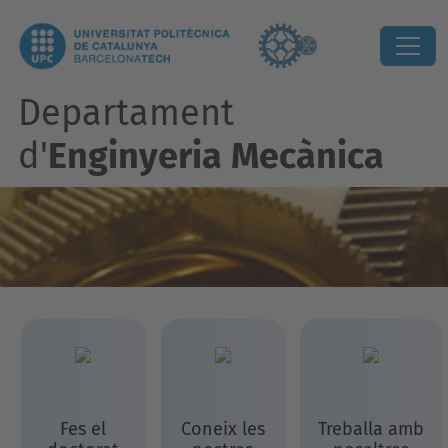
Departament
d'
Enginyeria Mecànica
Fes el
Coneix les
Treballa amb