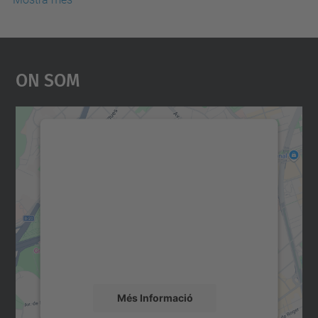
On Som
Necessitem el vostre
consentiment per carregar el
servei Google Maps!
Utilitzem un servei de tercers per incrustar
contingut del mapa que pugui recollir dades
sobre la vostra activitat. Reviseu-ne els
detalls i accepteu el servei per veure el
mapa.
Més Informació